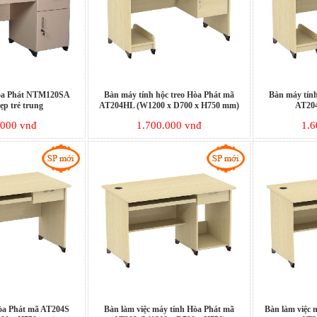
òa Phát NTM120SA
Bàn máy tính hộc treo Hòa Phát mã
Bàn máy tính
đẹp trẻ trung
AT204HL (W1200 x D700 x H750 mm)
AT204
.000 vnđ
1.700.000 vnđ
1.6
òa Phát mã AT204S
Bàn làm việc máy tính Hòa Phát mã
Bàn làm việc 