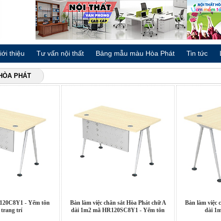
iới thiệu
Tư vấn nội thất
Bảng mẫu màu Hòa Phát
Tin tức
 HÒA PHÁT
R120C8Y1 - Yếm tôn
Bàn làm việc chân sắt Hòa Phát chữ A
Bàn làm việc 
 trang trí
dài 1m2 mã HR120SC8Y1 - Yếm tôn
dài 1