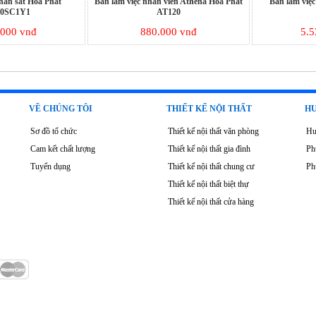
chân sắt Hòa Phát
Bàn làm việc nhân viên Athena Hòa Phát
Bàn làm việc
0SC1Y1
AT120
.000 vnđ
880.000 vnđ
5.5
VỀ CHÚNG TÔI
THIẾT KẾ NỘI THẤT
HƯ
Sơ đồ tổ chức
Thiết kế nội thất văn phòng
Hư
Cam kết chất lượng
Thiết kế nội thất gia đình
Ph
Tuyển dụng
Thiết kế nội thất chung cư
Ph
Thiết kế nội thất biệt thự
Thiết kế nội thất cửa hàng