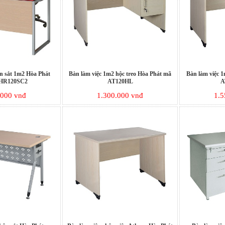
ân sắt 1m2 Hòa Phát
Bàn làm việc 1m2 hộc treo Hòa Phát mã
Bàn làm việc 1
 HR120SC2
AT120HL
A
.000 vnđ
1.300.000 vnđ
1.5