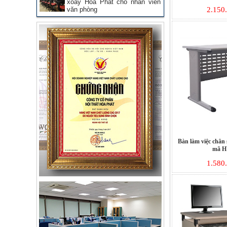
xoay Hòa Phát cho nhân viên
văn phòng
2.150
Bàn làm việc chân
mã H
1.580