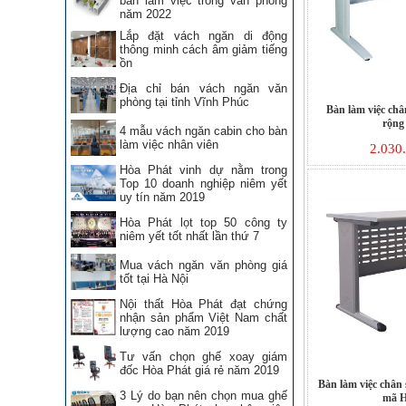
bàn làm việc trong văn phòng
năm 2022
Lắp đặt vách ngăn di động
thông minh cách âm giảm tiếng
ồn
Địa chỉ bán vách ngăn văn
phòng tại tỉnh Vĩnh Phúc
Bàn làm việc ch
rộng
4 mẫu vách ngăn cabin cho bàn
làm việc nhân viên
2.030
Hòa Phát vinh dự nằm trong
Top 10 doanh nghiệp niêm yết
uy tín năm 2019
Hòa Phát lọt top 50 công ty
niêm yết tốt nhất lần thứ 7
Mua vách ngăn văn phòng giá
tốt tại Hà Nội
Nội thất Hòa Phát đạt chứng
nhận sản phẩm Việt Nam chất
lượng cao năm 2019
Tư vấn chọn ghế xoay giám
đốc Hòa Phát giá rẻ năm 2019
Bàn làm việc chân
3 Lý do bạn nên chọn mua ghế
mã 