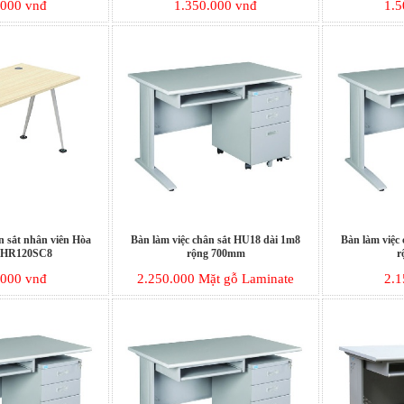
.000 vnđ
1.350.000 vnđ
1.5
n sắt nhân viên Hòa
Bàn làm việc chân sắt HU18 dài 1m8
Bàn làm việc
 HR120SC8
rộng 700mm
r
.000 vnđ
2.250.000 Mặt gỗ Laminate
2.1