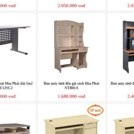
.000 vnđ
2.050.000 vnđ
2.0
 sắt Hòa Phát dài 1m2
Bàn máy tính liền giá sách Hòa Phát
Bàn máy tính l
U12SC2
NTB01A
.000 vnđ
1.680.000 vnđ
2.4