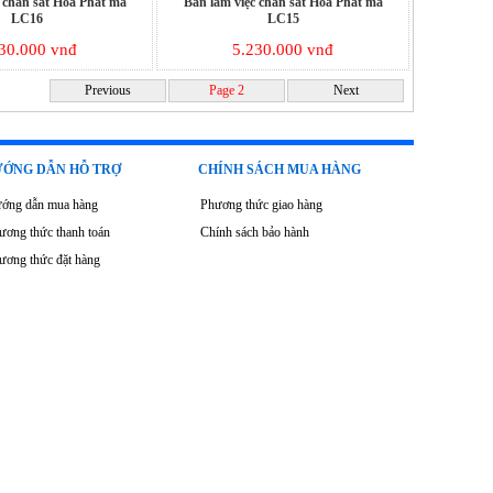
 chân sắt Hòa Phát mã
Bàn làm việc chân sắt Hòa Phát mã
LC16
LC15
30.000 vnđ
5.230.000 vnđ
Previous
Page 2
Next
ỚNG DẪN HỖ TRỢ
CHÍNH SÁCH MUA HÀNG
ớng dẫn mua hàng
Phương thức giao hàng
ương thức thanh toán
Chính sách bảo hành
ương thức đặt hàng