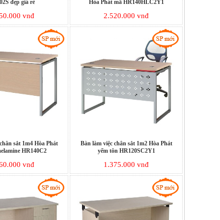
2S đẹp giá rẻ
Hòa Phát mã HR140HLC2Y1
50.000 vnđ
2.520.000 vnđ
 chân sắt 1m4 Hòa Phát
Bàn làm việc chân sắt 1m2 Hòa Phát
melamine HR140C2
yếm tôn HR120SC2Y1
60.000 vnđ
1.375.000 vnđ