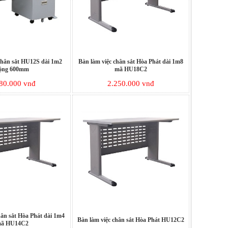
chân sắt HU12S dài 1m2
Bàn làm việc chân sắt Hòa Phát dài 1m8
ộng 600mm
mã HU18C2
80.000 vnđ
2.250.000 vnđ
hân sắt Hòa Phát dài 1m4
Bàn làm việc chân sắt Hòa Phát HU12C2
ã HU14C2