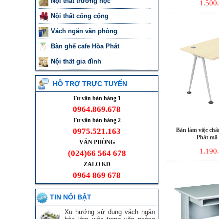
Nội thất trường học
1.500
Nội thất công cộng
Vách ngăn văn phòng
Bàn ghế cafe Hòa Phát
Nội thất gia đình
HỖ TRỢ TRỰC TUYẾN
Tư vấn bán hàng 1
0964.869.678
Tư vấn bán hàng 2
0975.521.163
Bàn làm việc châ
Phát mã
VĂN PHÒNG
1.190
(024)66 564 678
ZALO KD
0964 869 678
TIN NỔI BẬT
Xu hướng sử dụng vách ngăn