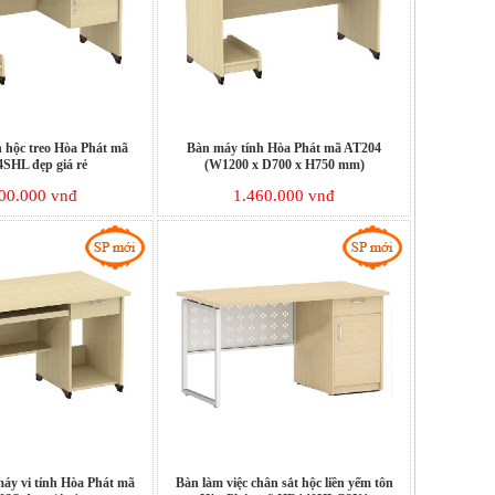
 hộc treo Hòa Phát mã
Bàn máy tính Hòa Phát mã AT204
SHL đẹp giá rẻ
(W1200 x D700 x H750 mm)
00.000 vnđ
1.460.000 vnđ
máy vi tính Hòa Phát mã
Bàn làm việc chân sắt hộc liền yếm tôn