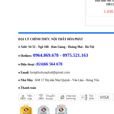
Bàn làm việc 
HR12
1.430
ĐẠI LÝ CHÍNH THỨC NỘI THẤT HÒA PHÁT
♦
Add: Số 52 - Ngõ 168 - Kim Giang - Hoàng Mai - Hà Nội
0964.869.678 - 0975.521.163
♦
Hotlines:
024)66 564 678
♦
Điện thoại
: (
♦
Email:
tongkhohoaphat@gmail.com
♦
Nhà Máy
: KM 17 Thị trấn Như Quỳnh - Văn Lâm - Hưng Yên
♦
Thanh toán