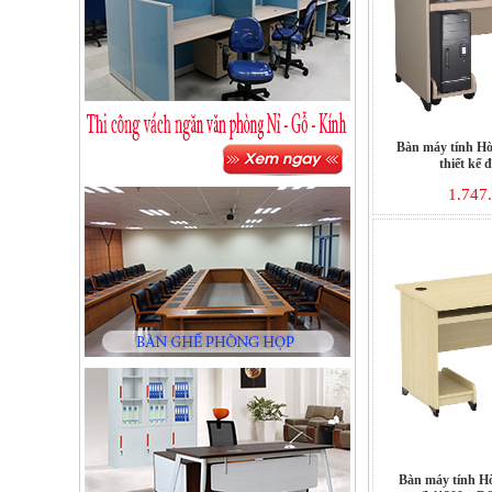
Bàn máy tính H
thiết kế 
1.747
Bàn máy tính H