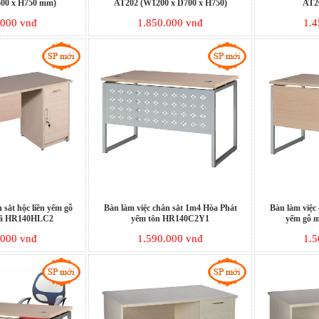
00 x H750 mm)
AT202 (W1200 x D700 x H750)
AT20
.000 vnđ
1.850.000 vnđ
1.4
 sắt hộc liền yếm gỗ
Bàn làm việc chân sắt 1m4 Hòa Phát
Bàn làm việc
mã HR140HLC2
yếm tôn HR140C2Y1
yếm gỗ 
.000 vnđ
1.590.000 vnđ
1.5