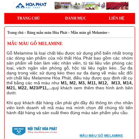
TRANG CHỦ
DANH MỤC
LIÊN HỆ
Trang chủ
›
Bảng mẫu màu Hòa Phát
›
Mẫu màu gỗ Melamine
›
MẪU MÀU GỖ MELAMINE
Gỗ Melamine là loại chất liệu được sử dụng phổ biến nhất trong
các dòng sản phẩm của nội thất Hòa Phát bao gồm các nhóm
sản phẩm về bàn làm việc nhân viên, tủ tài liệu văn phòng các
loại, vách ngăn văn phòng gỗ, hộc tài liệu ngăn kéo...Sự đa
dạng trong việc sử dụng kéo theo sự đa dạng về màu sắc đối
với chất liệu Melamine Hòa Phát, điều này được quy định rất cụ
thể bằng các mã màu như
M1, M2, M3, M11, M12, M13, M14,
M21, M22, M23/P11,...
quý khách xem thêm theo hình ảnh bên
dưới.
Khi quý khách đặt hàng cần phải ghi đầy đủ thông tin cho nhân
viên kinh doanh về mã màu mà mình chọn để chúng tôi tiến
hành đặt hàng và sản xuất theo đúng màu sản phẩm yêu cầu.