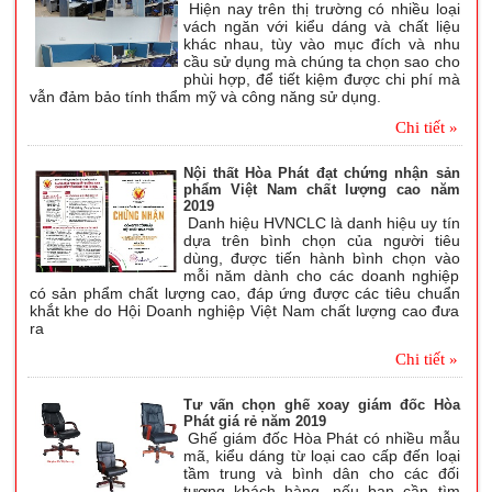
Hiện nay trên thị trường có nhiều loại
vách ngăn với kiểu dáng và chất liệu
khác nhau, tùy vào mục đích và nhu
cầu sử dụng mà chúng ta chọn sao cho
phùi hợp, để tiết kiệm được chi phí mà
vẫn đảm bảo tính thẩm mỹ và công năng sử dụng.
Chi tiết »
Nội thất Hòa Phát đạt chứng nhận sản
phẩm Việt Nam chất lượng cao năm
2019
Danh hiệu HVNCLC là danh hiệu uy tín
dựa trên bình chọn của người tiêu
dùng, được tiến hành bình chọn vào
mỗi năm dành cho các doanh nghiệp
có sản phẩm chất lượng cao, đáp ứng được các tiêu chuẩn
khắt khe do Hội Doanh nghiệp Việt Nam chất lượng cao đưa
ra
Chi tiết »
Tư vấn chọn ghế xoay giám đốc Hòa
Phát giá rẻ năm 2019
Ghế giám đốc Hòa Phát có nhiều mẫu
mã, kiểu dáng từ loại cao cấp đến loại
tầm trung và bình dân cho các đối
tượng khách hàng, nếu bạn cần tìm