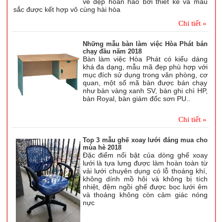
vẻ đẹp hoàn hảo bởi thiết kế và màu
sắc được kết hợp vô cùng hài hòa
Chi tiết »
Những mẫu bàn làm việc Hòa Phát bán
chạy đầu năm 2018
Bàn làm việc Hòa Phát có kiểu dáng
khá đa dạng, mẫu mã đẹp phù hợp với
mục đích sử dụng trong văn phòng, cơ
quan, một số mã bàn được bán chạy
như bàn vàng xanh SV, bàn ghi chì HP,
bàn Royal, bàn giám đốc sơn PU..
Chi tiết »
Top 3 mẫu ghế xoay lưới đáng mua cho
mùa hè 2018
Đặc điểm nổi bật của dòng ghế xoay
lưới là tựa lưng được làm hoàn toàn từ
vải lưới chuyên dụng có lỗ thoáng khí,
không dính mồ hôi và không bị tích
nhiệt, đệm ngồi ghế được bọc lưới êm
và thoáng không còn cảm giác nóng
nực