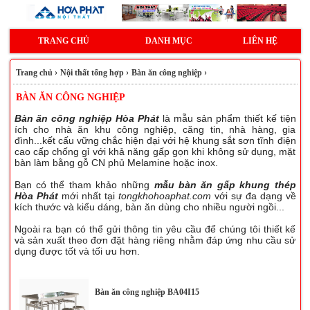
TRANG CHỦ
DANH MỤC
LIÊN HỆ
Trang chủ
›
Nội thất tổng hợp
›
Bàn ăn công nghiệp
›
BÀN ĂN CÔNG NGHIỆP
Bàn ăn công nghiệp Hòa Phát
là mẫu sản phẩm thiết kế tiện
ích cho nhà ăn khu công nghiệp, căng tin, nhà hàng, gia
đình...kết cấu vững chắc hiện đại với hệ khung sắt sơn tĩnh điện
cao cấp chống gỉ với khả năng gấp gọn khi không sử dụng, mặt
bàn làm bằng gỗ CN phủ Melamine hoặc inox.
Bạn có thể tham khảo những
mẫu bàn ăn gấp khung thép
Hòa Phát
mới nhất tại
tongkhohoaphat.com
với sự đa dạng về
kích thước và kiểu dáng, bàn ăn dùng cho nhiều người ngồi...
Ngoài ra bạn có thể gửi thông tin yêu cầu để chúng tôi thiết kế
và sản xuất theo đơn đặt hàng riêng nhằm đáp ứng nhu cầu sử
dụng được tốt và tối ưu hơn.
Bàn ăn công nghiệp BA04I15