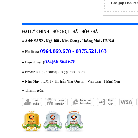
Ghế gấp Hòa Phá
ĐẠI LÝ CHÍNH THỨC NỘI THẤT HÒA PHÁT
♦
Add: Số 52 - Ngõ 168 - Kim Giang - Hoàng Mai - Hà Nội
0964.869.678 - 0975.521.163
♦
Hotlines:
024)66 564 678
♦
Điện thoại
: (
♦
Email:
tongkhohoaphat@gmail.com
♦
Nhà Máy
: KM 17 Thị trấn Như Quỳnh - Văn Lâm - Hưng Yên
♦
Thanh toán