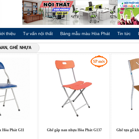
iới thiệu
Tư vấn nội thất
Bảng mẫu màu Hòa Phát
Tin tức
NAN, GHẾ NHỰA
x Hòa Phát G11
Ghế gấp nan nhựa Hòa Phát G137
Ghế tựa gỗ k