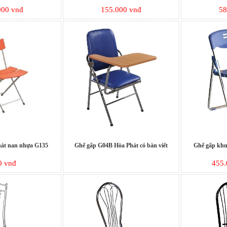
000 vnđ
155.000 vnđ
58
hát nan nhựa G135
Ghế gấp G04B Hòa Phát có bàn viết
Ghế gấp khu
0 vnđ
455