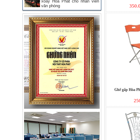
xoay Hòa Phát cho nhân viên
văn phòng
350.
Ghế gấp Hòa P
25