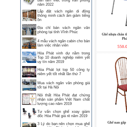
bàn làm việc trong văn phòng
năm 2022
Lắp đặt vách ngăn di động
thông minh cách âm giảm tiếng
ồn
Địa chỉ bán vách ngăn văn
phòng tại tỉnh Vĩnh Phúc
Ghế nhựa chân t
Phá
4 mẫu vách ngăn cabin cho bàn
làm việc nhân viên
550.
Hòa Phát vinh dự nằm trong
Top 10 doanh nghiệp niêm yết
uy tín năm 2019
Hòa Phát lọt top 50 công ty
niêm yết tốt nhất lần thứ 7
Mua vách ngăn văn phòng giá
tốt tại Hà Nội
Nội thất Hòa Phát đạt chứng
nhận sản phẩm Việt Nam chất
lượng cao năm 2019
Tư vấn chọn ghế xoay giám
đốc Hòa Phát giá rẻ năm 2019
Ghế nan gấp
3 Lý do bạn nên chọn mua ghế