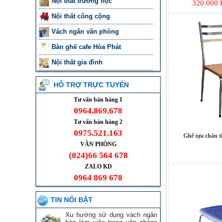
Nội thất trường học
320.000 
Nội thất công cộng
Vách ngăn văn phòng
Bàn ghế cafe Hòa Phát
Nội thất gia đình
HỖ TRỢ TRỰC TUYẾN
Tư vấn bán hàng 1
0964.869.678
Tư vấn bán hàng 2
0975.521.163
Ghế tựa chân 
VĂN PHÒNG
(024)66 564 678
ZALO KD
0964 869 678
TIN NỔI BẬT
Xu hướng sử dụng vách ngăn