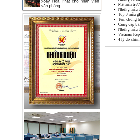
xoay Hòa Phát cho nhân viên
Mê mẩn trướ
văn phòng
Những mẫu b
Top 3 mẫu g
Tem chống hà
Cung cấp bàn
Những mẫu bà
Vietnam Repo
4 lý do chín