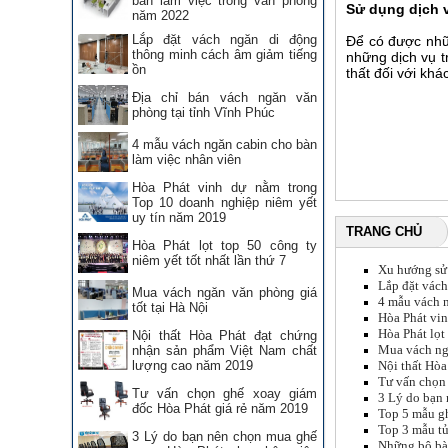
bàn làm việc trong văn phòng
Sử dụng dịch v
năm 2022
Lắp đặt vách ngăn di động
Để có được nhữ
thông minh cách âm giảm tiếng
những dịch vụ tr
ồn
thất đối với khá
Địa chỉ bán vách ngăn văn
phòng tại tỉnh Vĩnh Phúc
4 mẫu vách ngăn cabin cho bàn
làm việc nhân viên
Hòa Phát vinh dự nằm trong
Top 10 doanh nghiệp niêm yết
uy tín năm 2019
TRANG CHỦ
Hòa Phát lọt top 50 công ty
niêm yết tốt nhất lần thứ 7
Xu hướng sử
Lắp đặt vách
Mua vách ngăn văn phòng giá
4 mẫu vách n
tốt tại Hà Nội
Hòa Phát vin
Hòa Phát lọt 
Nội thất Hòa Phát đạt chứng
Mua vách ngă
nhận sản phẩm Việt Nam chất
lượng cao năm 2019
Nội thất Hòa
Tư vấn chọn
Tư vấn chọn ghế xoay giám
3 Lý do bạn
đốc Hòa Phát giá rẻ năm 2019
Top 5 mẫu gh
Top 3 mẫu tủ
3 Lý do bạn nên chọn mua ghế
Những bộ bàn