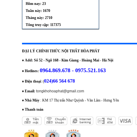
Hôm nay: 23
Tuần này: 1670
Tháng này: 2710
Tổng truy cập: 117375
ĐẠI LÝ CHÍNH THỨC NỘI THẤT HÒA PHÁT
♦
Add: Số 52 - Ngõ 168 - Kim Giang - Hoàng Mai - Hà Nội
0964.869.678 - 0975.521.163
♦
Hotlines:
024)66 564 678
♦
Điện thoại
: (
♦
Email:
tongkhohoaphat@gmail.com
♦
Nhà Máy
: KM 17 Thị trấn Như Quỳnh - Văn Lâm - Hưng Yên
♦
Thanh toán