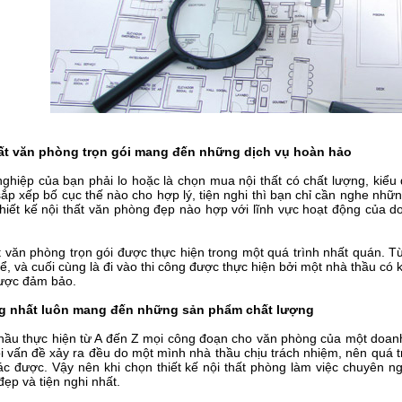
hất văn phòng trọn gói mang đến những dịch vụ hoàn hảo
ghiệp của bạn phải lo hoặc là chọn mua nội thất có chất lượng, kiểu
sắp xếp bố cục thế nào cho hợp lý, tiện nghi thì bạn chỉ cần nghe nhữn
iết kế nội thất văn phòng đẹp nào hợp với lĩnh vực hoạt động của do
ất văn phòng trọn gói được thực hiện trong một quá trình nhất quán. T
hể, và cuối cùng là đi vào thi công được thực hiện bởi một nhà thầu có 
được đảm bảo.
ng nhất luôn mang đến những sản phẩm chất lượng
ầu thực hiện từ A đến Z mọi công đoạn cho văn phòng của một doanh 
i vấn đề xảy ra đều do một mình nhà thầu chịu trách nhiệm, nên quá t
hác được. Vậy nên khi chọn thiết kế nội thất phòng làm việc chuyên 
đẹp và tiện nghi nhất.