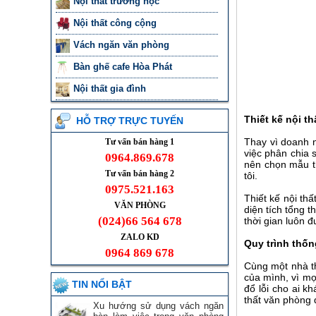
Nội thất trường học
Nội thất công cộng
Vách ngăn văn phòng
Bàn ghế cafe Hòa Phát
Nội thất gia đình
Thiết kế nội t
HỖ TRỢ TRỰC TUYẾN
Thay vì doanh n
Tư vấn bán hàng 1
việc phân chia 
0964.869.678
nên chọn mẫu th
Tư vấn bán hàng 2
tôi.
0975.521.163
Thiết kế nội th
VĂN PHÒNG
diện tích tổng t
(024)66 564 678
thời gian luôn 
ZALO KD
Quy trình thố
0964 869 678
Cùng một nhà th
của mình, vì mọ
TIN NỔI BẬT
đổ lỗi cho ai k
thất văn phòng 
Xu hướng sử dụng vách ngăn