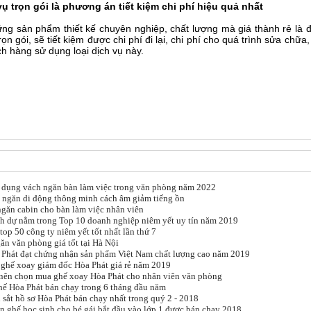
ụ trọn gói là phương án tiết kiệm chi phí hiệu quả nhất
ng sản phẩm thiết kế chuyên nghiệp, chất lượng mà giá thành rẻ là
ọn gói, sẽ tiết kiệm được chi phí đi lại, chi phí cho quá trình sửa chữ
ch hàng sử dụng loại dịch vụ này.
 dụng vách ngăn bàn làm việc trong văn phòng năm 2022
 ngăn di động thông minh cách âm giảm tiếng ồn
găn cabin cho bàn làm việc nhân viên
h dự nằm trong Top 10 doanh nghiệp niêm yết uy tín năm 2019
top 50 công ty niêm yết tốt nhất lần thứ 7
n văn phòng giá tốt tại Hà Nội
 Phát đạt chứng nhận sản phẩm Việt Nam chất lượng cao năm 2019
 ghế xoay giám đốc Hòa Phát giá rẻ năm 2019
 nên chọn mua ghế xoay Hòa Phát cho nhân viên văn phòng
ế Hòa Phát bán chạy trong 6 tháng đầu năm
 sắt hồ sơ Hòa Phát bán chạy nhất trong quý 2 - 2018
 ghế học sinh cho bé gái bắt đầu vào lớp 1 được bán chạy 2018