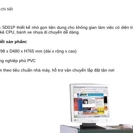
chi tiết
 SD01P thiết kế nhỏ gọn tiện dụng cho không gian làm việc có diện t
 kệ CPU, bánh xe nhựa di chuyển dễ dàng.
tiết sản phẩm:
98 x D480 x H765 mm (dài x rộng x cao)
ông nghiệp phủ PVC
 theo tiêu chuẩn nhà máy, hỗ trợ vận chuyển lắp đặt tận nơi