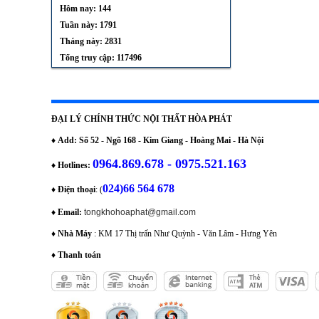
Hôm nay: 144
Tuần này: 1791
Tháng này: 2831
Tổng truy cập: 117496
ĐẠI LÝ CHÍNH THỨC NỘI THẤT HÒA PHÁT
♦
Add: Số 52 - Ngõ 168 - Kim Giang - Hoàng Mai - Hà Nội
0964.869.678 - 0975.521.163
♦
Hotlines:
024)66 564 678
♦
Điện thoại
: (
♦
Email:
tongkhohoaphat@gmail.com
♦
Nhà Máy
: KM 17 Thị trấn Như Quỳnh - Văn Lâm - Hưng Yên
♦
Thanh toán