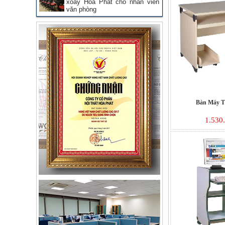
xoay Hòa Phát cho nhân viên
văn phòng
Bàn Máy T
1.530