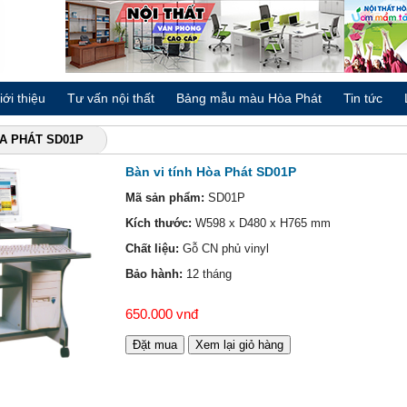
iới thiệu
Tư vấn nội thất
Bảng mẫu màu Hòa Phát
Tin tức
ÒA PHÁT SD01P
Bàn vi tính Hòa Phát SD01P
Mã sản phẩm:
SD01P
Kích thước:
W598 x D480 x H765 mm
Chất liệu:
Gỗ CN phủ vinyl
Bảo hành:
12 tháng
650.000 vnđ