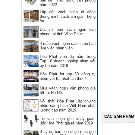
bàn làm việc trong văn phòng
năm 2022
Lắp đặt vách ngăn di động
thông minh cách âm giảm tiếng
ồn
Địa chỉ bán vách ngăn văn
phòng tại tỉnh Vĩnh Phúc
4 mẫu vách ngăn cabin cho bàn
làm việc nhân viên
Hòa Phát vinh dự nằm trong
Top 10 doanh nghiệp niêm yết
uy tín năm 2019
Hòa Phát lọt top 50 công ty
niêm yết tốt nhất lần thứ 7
Mua vách ngăn văn phòng giá
tốt tại Hà Nội
Nội thất Hòa Phát đạt chứng
nhận sản phẩm Việt Nam chất
lượng cao năm 2019
CÁC SẢN PHẨM
Tư vấn chọn ghế xoay giám
đốc Hòa Phát giá rẻ năm 2019
3 Lý do bạn nên chọn mua ghế