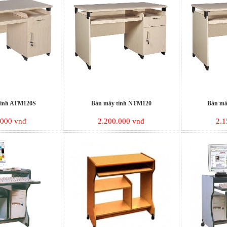
ính ATM120S
Bàn máy tính NTM120
Bàn má
.000 vnđ
2.200.000 vnđ
2.1