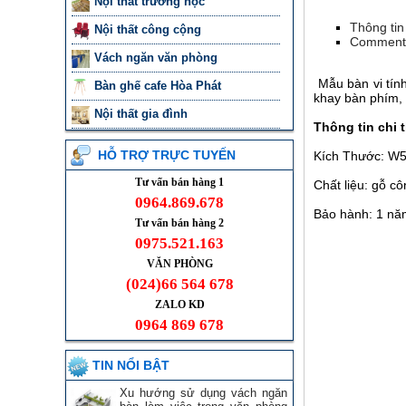
Nội thất trường học
Thông tin 
Nội thất công cộng
Comment
Vách ngăn văn phòng
Mẫu bàn vi tính
Bàn ghế cafe Hòa Phát
khay bàn phím,
Nội thất gia đình
Thông tin chi 
HỖ TRỢ TRỰC TUYẾN
Kích Thước: W5
Tư vấn bán hàng 1
Chất liệu: gỗ c
0964.869.678
Bảo hành: 1 năm
Tư vấn bán hàng 2
0975.521.163
VĂN PHÒNG
(024)66 564 678
ZALO KD
0964 869 678
TIN NỔI BẬT
Xu hướng sử dụng vách ngăn