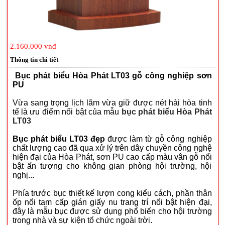
2.160.000 vnđ
Thông tin chi tiết
Bục phát biểu Hòa Phát LT03 gỗ công nghiệp sơn
PU
Vừa sang trọng lịch lãm vừa giữ được nét hài hòa tinh
tế là ưu điểm nổi bật của mẫu
bục
phát biểu Hòa Phát
LT03
Bục phát biểu
LT03
đẹp
được làm từ gỗ công nghiệp
chất lượng cao đã qua xử lý trên dây chuyền công nghệ
hiện đại của Hòa Phát, sơn PU cao cấp màu vân gỗ nổi
bật ấn tượng cho không gian phòng hội trường, hội
nghị...
Phía trước bục thiết kế lượn cong kiểu cách, phần thân
ốp nổi tam cấp gián giấy nu trang trí nổi bật hiện đại,
đây là mẫu bục được sử dụng phổ biến cho hội trường
trong nhà và sự kiện tổ chức ngoài trời.