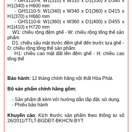
- GHS110-4: W1(310) x W310 x D1(330) x D380 x
H1(340) x H600 mm
- GHS110-5: W1(340) x W340 x D1(360) x D415 x
H1(370) x H660 mm
- GHS110-6: W1(360) x W360 x D1(400) x D455 x
H1(410) x H720 mm
W1: chiều rộng đệm ghế - W: chiều rộng tổng thể sản
phẩm
D1: chiều sâu mặt trước đệm ghế đến trước tựa ghế -
D: chiều rộng tổng thể sản phẩm
H1: chiều cao mặt đất lên đệm ghế - H: chiều cao
tổng thể
Bảo hành:
12 tháng chính hãng nội thất Hòa Phát.
Bộ sản phẩm chính hãng gồm:
- Sản phẩm đi kèm với hướng dẫn lắp đặt, sử dụng.
- Phiếu bảo hành
Khuyến cáo
: Kích thước sản phẩm theo thông tư số
26/2011/TTLT-BGDĐT-BKHCN-BYT