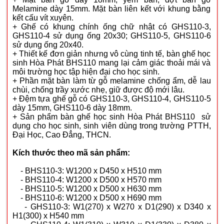
Melamine dày 15mm. Mặt bàn liên kết với khung bằng
kết cấu vít xuyên.
+ Ghế có khung chính ống chữ nhật có GHS110-3,
GHS110-4 sử dụng ống 20x30; GHS110-5, GHS110-6
sử dụng ống 20x40.
+ Thiết kế đơn giản nhưng vô cùng tinh tế, bàn ghế học
sinh Hòa Phát BHS110 mang lại cảm giác thoải mái và
môi trường học tập hiện đại cho học sinh.
+ Phần mặt bàn làm từ gỗ melamine chống ẩm, dễ lau
chùi, chống trầy xước nhẹ, giữ được độ mới lâu.
+ Đệm tựa ghế gỗ có GHS110-3, GHS110-4, GHS110-5
dày 15mm, GHS110-6 dày 18mm.
+ Sản phẩm bàn ghế học sinh Hòa Phát BHS110 sử
dụng cho học sinh, sinh viên dùng trong trường PTTH,
Đại Học, Cao Đẳng, THCN.
Kích thước theo mã sản phẩm:
- BHS110-3: W1200 x D450 x H510 mm
- BHS110-4: W1200 x D500 x H570 mm
- BHS110-5: W1200 x D500 x H630 mm
- BHS110-6: W1200 x D500 x H690 mm
- GHS110-3: W1(270) x W270 x D1(290) x D340 x
H1(300) x H540 mm