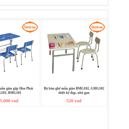
mẫu giáo gấp Hòa Phát
Bộ bàn ghế mẫu giáo BMG102, GMG102
101, BMG101
thiết kế đẹp, nhỏ gọn
5.000 vnđ
520 vnđ