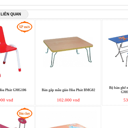
 LIÊN QUAN
Bộ bàn ghế 
Hòa Phát GMG106
Bàn gấp mẫu giáo Hòa Phát BMG02
GMG
000 vnđ
102.000 vnđ
53