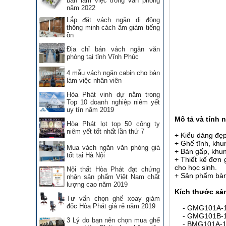
bàn làm việc trong văn phòng
năm 2022
Lắp đặt vách ngăn di động
thông minh cách âm giảm tiếng
ồn
Địa chỉ bán vách ngăn văn
phòng tại tỉnh Vĩnh Phúc
4 mẫu vách ngăn cabin cho bàn
làm việc nhân viên
Hòa Phát vinh dự nằm trong
Top 10 doanh nghiệp niêm yết
uy tín năm 2019
Mô tả và tính 
Hòa Phát lọt top 50 công ty
niêm yết tốt nhất lần thứ 7
+ Kiểu dáng đẹp,
+ Ghế tĩnh, khu
Mua vách ngăn văn phòng giá
+ Bàn gấp, khun
tốt tại Hà Nội
+ Thiết kế đơn
cho học sinh.
Nội thất Hòa Phát đạt chứng
+ Sản phẩm bàn
nhận sản phẩm Việt Nam chất
lượng cao năm 2019
Kích thước sả
Tư vấn chọn ghế xoay giám
đốc Hòa Phát giá rẻ năm 2019
- GMG101A-1, 
- GMG101B-1, 
3 Lý do bạn nên chọn mua ghế
- BMG101A-1,