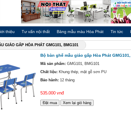
iới thiệu
Tư vấn nội thất
Bảng mẫu màu Hòa Phát
Tin tức
ẪU GIÁO GẤP HÒA PHÁT GMG101, BMG101
Bộ bàn ghế mẫu giáo gấp Hòa Phát GMG101
Mã sản phẩm:
GMG101, BMG101
Chất liệu:
Khung thép, mặt gỗ sơn PU
Bảo hành:
12 tháng
535.000 vnđ