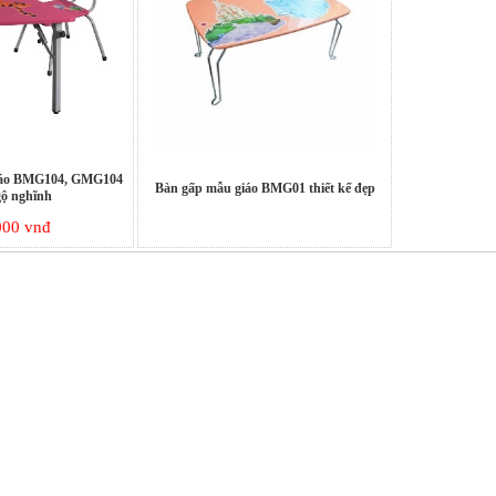
iáo BMG104, GMG104
Bàn gấp mẫu giáo BMG01 thiết kế đẹp
gộ nghĩnh
000 vnđ