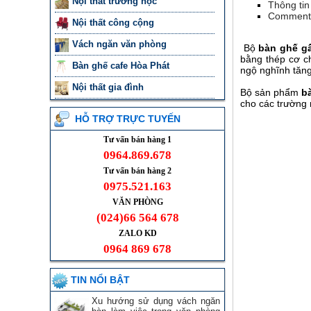
Nội thất trường học
Thông tin 
Comment
Nội thất công cộng
Vách ngăn văn phòng
Bộ
bàn ghế g
bằng thép cơ c
Bàn ghế cafe Hòa Phát
ngộ nghĩnh tăng
Nội thất gia đình
Bộ sản phẩm
b
cho các trường
HỖ TRỢ TRỰC TUYẾN
Tư vấn bán hàng 1
0964.869.678
Tư vấn bán hàng 2
0975.521.163
VĂN PHÒNG
(024)66 564 678
ZALO KD
0964 869 678
TIN NỔI BẬT
Xu hướng sử dụng vách ngăn