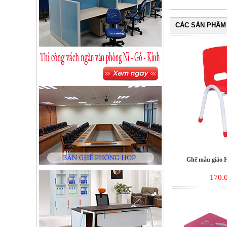
CÁC SẢN PHẨM
Ghế mẫu giáo 
170.