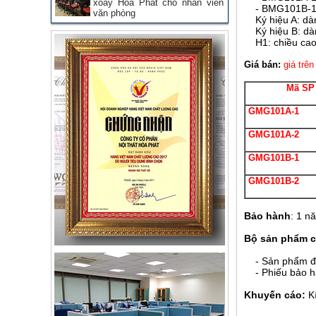
xoay Hòa Phát cho nhân viên
- BMG101B-1,
văn phòng
Ký hiệu A: dàn
Ký hiệu B: dàn
H1: chiều cao m
Giá bán:
giá trê
Mã SP
GMG101A-1
GMG101A-2
GMG101B-1
GMG101B-2
Bảo hành
: 1 n
Bộ sản phẩm c
- Sản phẩm đi 
- Phiếu bảo h
Khuyến cáo:
Kí