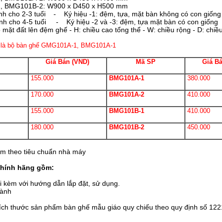
 BMG101B-2: W900 x D450 x H500 mm
h cho 2-3 tuổi - Ký hiệu -1: đệm, tựa, mặt bàn không có con giống
h cho 4-5 tuổi - Ký hiệu -2 và -3: đệm, tựa mặt bàn có con giống
ặt đất lên đệm ghế - H: chiều cao tổng thể - W: chiều rộng - D: chiề
n là bộ bàn ghế GMG101A-1, BMG101A-1
Giá Bán (VND)
Mã SP
Giá B
155.000
BMG101A-1
380.000
170.000
BMG101A-2
410.000
155.000
BMG101B-1
410.000
180.000
BMG101B-2
450.000
ăm theo tiêu chuẩn nhà máy
hính hãng gồm:
kèm với hướng dẫn lắp đặt, sử dụng.
ành
ch thước sản phẩm bàn ghế mẫu giáo quy chiếu theo quy định số 122