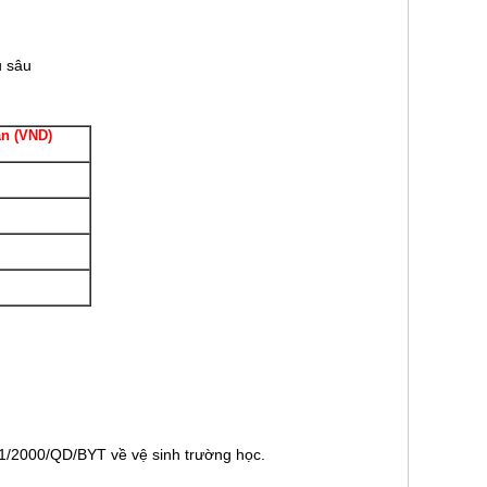
u sâu
án (VND)
1/2000/QD/BYT về vệ sinh trường học.