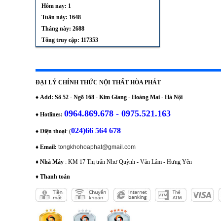
Hôm nay: 1
Tuần này: 1648
Tháng này: 2688
Tổng truy cập: 117353
ĐẠI LÝ CHÍNH THỨC NỘI THẤT HÒA PHÁT
♦
Add: Số 52 - Ngõ 168 - Kim Giang - Hoàng Mai - Hà Nội
0964.869.678 - 0975.521.163
♦
Hotlines:
024)66 564 678
♦
Điện thoại
: (
♦
Email:
tongkhohoaphat@gmail.com
♦
Nhà Máy
: KM 17 Thị trấn Như Quỳnh - Văn Lâm - Hưng Yên
♦
Thanh toán