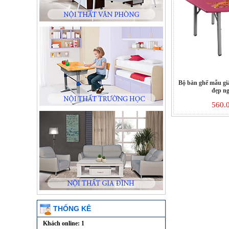
Bộ bàn ghế mẫu g
đẹp n
560.
THỐNG KÊ
Khách online: 1