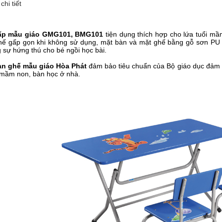
chi tiết
ấp mẫu giáo GMG101, BMG101
tiện dụng thích hợp cho lứa tuổi m
hế gấp gọn khi không sử dụng, mặt bàn và mặt ghế bằng gỗ sơn PU 
 sự hứng thú cho bé ngồi học bài.
àn ghế mẫu giáo Hòa Phát
đảm bảo tiêu chuẩn của Bộ giáo dục đảm bả
 mầm non, bàn học ở nhà.