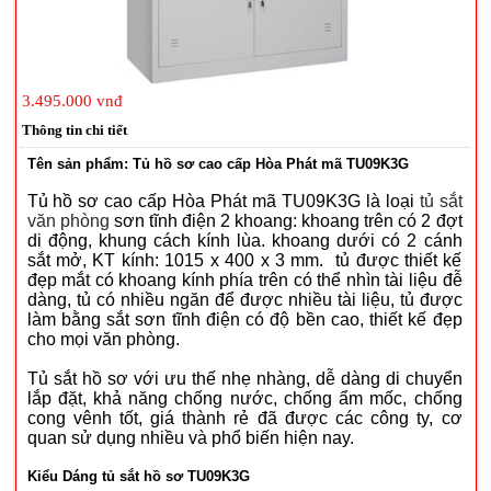
3.495.000 vnđ
Thông tin chi tiết
Tên sản phẩm: Tủ hồ sơ cao cấp Hòa Phát mã TU09K3G
Tủ hồ sơ cao cấp Hòa Phát mã TU09K3G là loại
tủ sắt
văn phòng
sơn tĩnh điện 2 khoang: khoang trên có 2 đợt
di động, khung cách kính lùa. khoang dưới có 2 cánh
sắt mở, KT kính: 1015 x 400 x 3 mm. tủ được thiết kế
đẹp mắt có khoang kính phía trên có thể nhìn tài liệu đễ
dàng, tủ có nhiều ngăn để được nhiều tài liệu, tủ được
làm bằng sắt sơn tĩnh điện có độ bền cao, thiết kế đẹp
cho mọi văn phòng.
Tủ sắt hồ sơ với ưu thế nhẹ nhàng, dễ dàng di chuyển
lắp đặt, khả năng chống nước, chống ẩm mốc, chống
cong vênh tốt, giá thành rẻ đã được các công ty, cơ
quan sử dụng nhiều và phổ biến hiện nay.
Kiểu Dáng tủ sắt hồ sơ TU09K3G